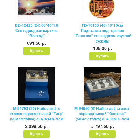
BD-12425 (24) 60*40*1,8
FD-10135 (48) 16*16см
Светодиодная картина
Подставка под горячее
"Восход"
"Палатка" со шнурком круглой
формы
691.50 р.
108.00 р.
M-94793 (20) Набор из 2-х
M-94690 (8) Набор из 6 стопок-
стопок-перевертышей "Тигр"
перевертышей "Охотник"
(50мл/стопка) d=4.8см h=9см
(50мл/стопка) d=4.8см h=9см
2 098.50 р.
5 797.50 р.